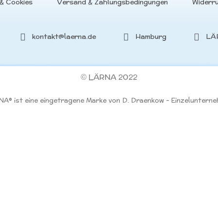
& Cookies
Versand & Zahlungsbedingungen
Widerr
kontakt@laerna.de
Hamburg
LÄ
LÄRNA
2022
©
A® ist eine eingetragene Marke von D. Draenkow – Einzeluntern